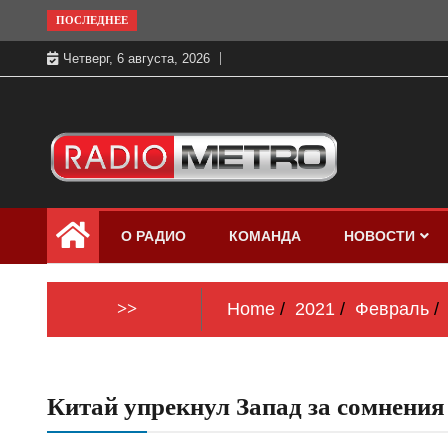
Skip
ПОСЛЕДНЕЕ
to
Четверг, 6 августа, 2026
content
Слушать онлайн и на 102.4 FM
Радио МЕТРО
бесплатно в хорошем качестве Санкт-
О РАДИО
КОМАНДА
НОВОСТИ
Петербург и Россия
>>
Home
2021
Февраль
Китай упрекнул Запад за сомнения