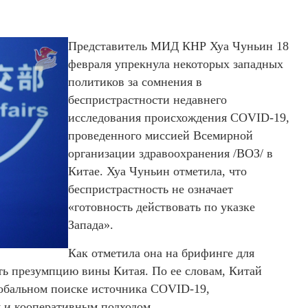
Представитель МИД КНР Хуа Чуньин 18
февраля упрекнула некоторых западных
политиков за сомнения в
беспристрастности недавнего
исследования происхождения COVID-19,
проведенного миссией Всемирной
организации здравоохранения /ВОЗ/ в
Китае. Хуа Чуньин отметила, что
беспристрастность не означает
«готовность действовать по указке
Запада».
Как отметила она на брифинге для
ть презумпцию вины Китая. По ее словам, Китай
глобальном поиске источника COVID-19,
 и кооперативным подходом.