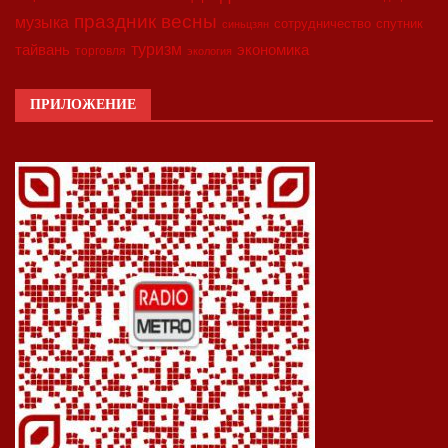
праздник весны
музыка
сотрудничество
спутник
синьцзян
туризм
экономика
тайвань
торговля
экология
ПРИЛОЖЕНИЕ