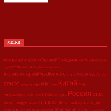
МЕТКИ
#80летВеликойПобеды
#20съездКПК
#ВизитСиВРоссию
#Двесессии2023
#Петербургскийдневник
#комментарий@radiometro
АТЭС
COVID-19
G20
CIIE
Китай
БРИКС
КПК
МИД
Бодрое утро
Кино
Россия
США
Пояс и путь
Минкоммерции
ООН
ПМЭФ
ШОС
азиада
Шёлковый путь
Форум
ЧС
Тайвань
Харбин
двесессии
космос
выставка
гала-концерт
встреча
медицина