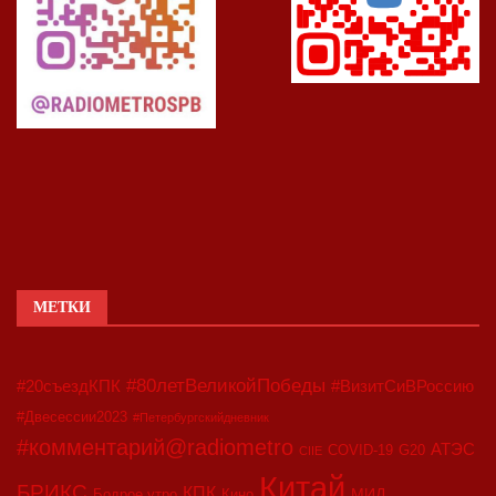
МЕТКИ
#80летВеликойПобеды
#20съездКПК
#ВизитСиВРоссию
#Двесессии2023
#Петербургскийдневник
#комментарий@radiometro
АТЭС
COVID-19
G20
CIIE
Китай
БРИКС
КПК
МИД
Бодрое утро
Кино