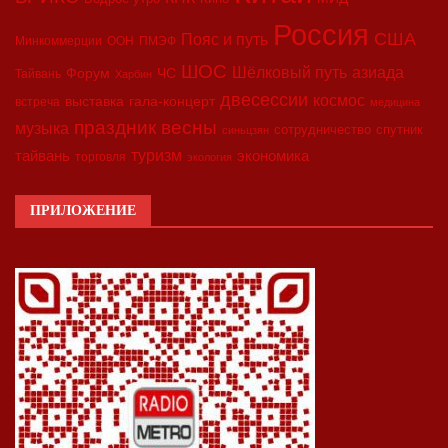
Россия
США
Пояс и путь
Минкоммерции
ООН
ПМЭФ
ШОС
азиада
Шёлковый путь
Форум
ЧС
Тайвань
Харбин
двесессии
космос
выставка
гала-концерт
встреча
медицина
праздник весны
музыка
сотрудничество
спутник
синьцзян
туризм
экономика
тайвань
торговля
экология
ПРИЛОЖЕНИЕ