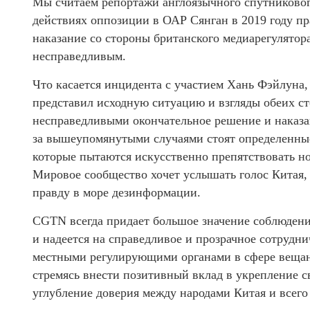
Мы считаем репортажи англоязычного спутниково
действиях оппозиции в ОАР Сянган в 2019 году п
наказание со стороны британского медиарегулятор
несправедливым.
Что касается инцидента с участием Хань Фэйлуна
представил исходную ситуацию и взгляды обеих с
несправедливыми окончательное решение и наказан
за вышеупомянутыми случаями стоят определенные
которые пытаются искусственно препятствовать 
Мировое сообщество хочет услышать голос Китая, 
правду в море дезинформации.
CGTN всегда придает большое значение соблюден
и надеется на справедливое и прозрачное сотрудни
местными регулирующими органами в сфере вещан
стремясь внести позитивный вклад в укрепление с
углубление доверия между народами Китая и всего