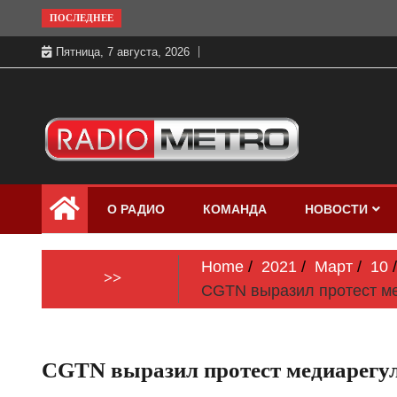
Skip
ПОСЛЕДНЕЕ
to
Пятница, 7 августа, 2026
content
Слушать онлайн и на 102.4 FM
Радио МЕТРО
бесплатно в хорошем качестве Санкт-
О РАДИО
КОМАНДА
НОВОСТИ
Петербург и Россия
Home
2021
Март
10
>>
CGTN выразил протест ме
CGTN выразил протест медиарегул