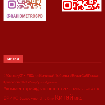
МЕТКИ
#80летВеликойПобеды
#20съездКПК
#ВизитСиВРоссию
#Двесессии2023
#Петербургскийдневник
#комментарий@radiometro
АТЭС
COVID-19
G20
CIIE
Китай
БРИКС
КПК
МИД
Бодрое утро
Кино