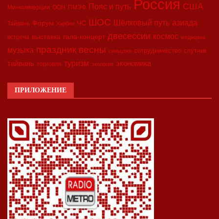
Россия
США
Пояс и путь
Минкоммерции
ООН
ПМЭФ
ШОС
азиада
Шёлковый путь
Форум
ЧС
Тайвань
Харбин
двесессии
космос
выставка
гала-концерт
встреча
медицина
праздник весны
музыка
сотрудничество
спутник
синьцзян
туризм
экономика
тайвань
торговля
экология
ПРИЛОЖЕНИЕ