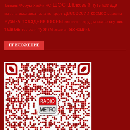
ШОС
азиада
Шёлковый путь
Форум
ЧС
Тайвань
Харбин
двесессии
космос
выставка
гала-концерт
встреча
медицина
праздник весны
музыка
сотрудничество
спутник
синьцзян
туризм
экономика
тайвань
торговля
экология
ПРИЛОЖЕНИЕ