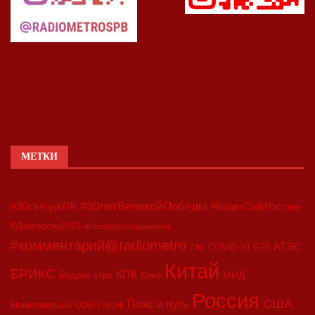
МЕТКИ
#80летВеликойПобеды
#20съездКПК
#ВизитСиВРоссию
#Двесессии2023
#Петербургскийдневник
#комментарий@radiometro
АТЭС
COVID-19
G20
CIIE
Китай
БРИКС
КПК
МИД
Бодрое утро
Кино
Россия
США
Пояс и путь
Минкоммерции
ООН
ПМЭФ