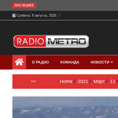
Skip
ПОСЛЕДНЕЕ
to
Суббота, 8 августа, 2026
content
Слушать онлайн и на 102.4 FM
Радио МЕТРО
бесплатно в хорошем качестве Санкт-
О РАДИО
КОМАНДА
НОВОСТИ
Петербург и Россия
>>
Home
2021
Март
11