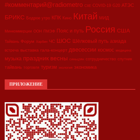
#комментарий@radiometro
АТЭС
COVID-19
G20
CIIE
Китай
БРИКС
КПК
МИД
Бодрое утро
Кино
Россия
США
Пояс и путь
Минкоммерции
ООН
ПМЭФ
ШОС
азиада
Шёлковый путь
Форум
ЧС
Тайвань
Харбин
двесессии
космос
выставка
гала-концерт
встреча
медицина
праздник весны
музыка
сотрудничество
спутник
синьцзян
туризм
экономика
тайвань
торговля
экология
ПРИЛОЖЕНИЕ