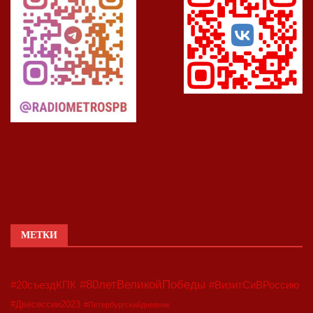
МЕТКИ
#80летВеликойПобеды
#20съездКПК
#ВизитСиВРоссию
#Двесессии2023
#Петербургскийдневник