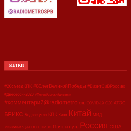
МЕТКИ
#80летВеликойПобеды
#20съездКПК
#ВизитСиВРоссию
#Двесессии2023
#Петербургскийдневник
#комментарий@radiometro
АТЭС
COVID-19
G20
CIIE
Китай
БРИКС
КПК
МИД
Бодрое утро
Кино
Россия
США
Пояс и путь
Минкоммерции
ООН
ПМЭФ