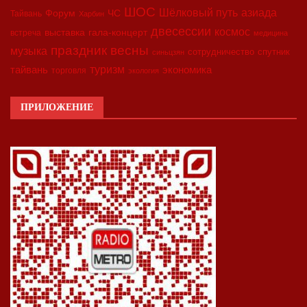
ШОС
азиада
Шёлковый путь
Форум
ЧС
Тайвань
Харбин
двесессии
космос
выставка
гала-концерт
встреча
медицина
праздник весны
музыка
сотрудничество
спутник
синьцзян
туризм
экономика
тайвань
торговля
экология
ПРИЛОЖЕНИЕ