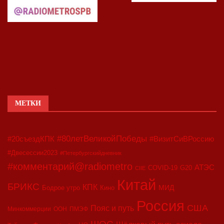
МЕТКИ
#80летВеликойПобеды
#20съездКПК
#ВизитСиВРоссию
#Двесессии2023
#Петербургскийдневник
#комментарий@radiometro
АТЭС
COVID-19
G20
CIIE
Китай
БРИКС
КПК
МИД
Бодрое утро
Кино
Россия
США
Пояс и путь
Минкоммерции
ООН
ПМЭФ
ШОС