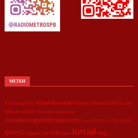
МЕТКИ
#80летВеликойПобеды
#20съездКПК
#ВизитСиВРоссию
#Двесессии2023
#Петербургскийдневник
#комментарий@radiometro
АТЭС
COVID-19
G20
CIIE
Китай
БРИКС
КПК
МИД
Бодрое утро
Кино