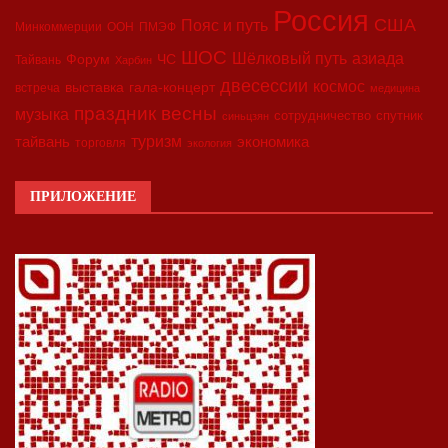
Россия
США
Пояс и путь
Минкоммерции
ООН
ПМЭФ
ШОС
азиада
Шёлковый путь
Форум
ЧС
Тайвань
Харбин
двесессии
космос
выставка
гала-концерт
встреча
медицина
праздник весны
музыка
сотрудничество
спутник
синьцзян
туризм
экономика
тайвань
торговля
экология
ПРИЛОЖЕНИЕ