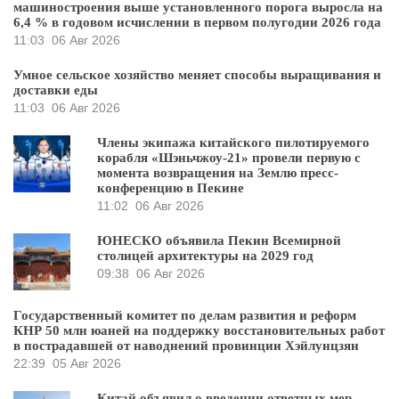
машиностроения выше установленного порога выросла на
6,4 % в годовом исчислении в первом полугодии 2026 года
11:03
06 Авг 2026
Умное сельское хозяйство меняет способы выращивания и
доставки еды
11:03
06 Авг 2026
Члены экипажа китайского пилотируемого
корабля «Шэньчжоу-21» провели первую с
момента возвращения на Землю пресс-
конференцию в Пекине
11:02
06 Авг 2026
ЮНЕСКО объявила Пекин Всемирной
столицей архитектуры на 2029 год
09:38
06 Авг 2026
Государственный комитет по делам развития и реформ
КНР 50 млн юаней на поддержку восстановительных работ
в пострадавшей от наводнений провинции Хэйлунцзян
22:39
05 Авг 2026
Китай объявил о введении ответных мер