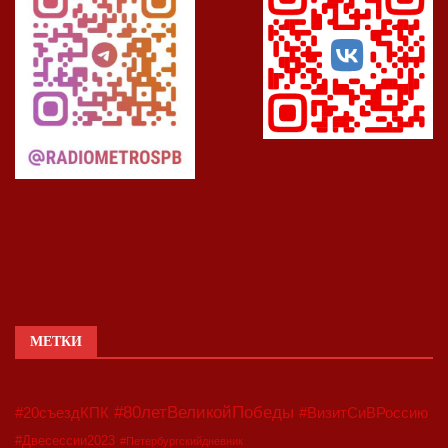
МЕТКИ
#80летВеликойПобеды
#20съездКПК
#ВизитСиВРоссию
#Двесессии2023
#Петербургскийдневник