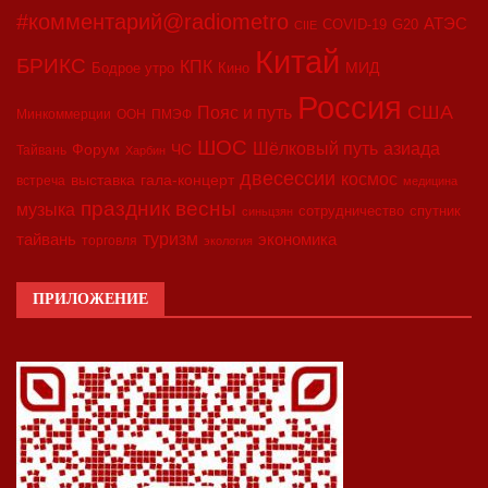
#комментарий@radiometro
АТЭС
COVID-19
G20
CIIE
Китай
БРИКС
КПК
МИД
Бодрое утро
Кино
Россия
США
Пояс и путь
Минкоммерции
ООН
ПМЭФ
ШОС
азиада
Шёлковый путь
Форум
ЧС
Тайвань
Харбин
двесессии
космос
выставка
гала-концерт
встреча
медицина
праздник весны
музыка
сотрудничество
спутник
синьцзян
туризм
экономика
тайвань
торговля
экология
ПРИЛОЖЕНИЕ