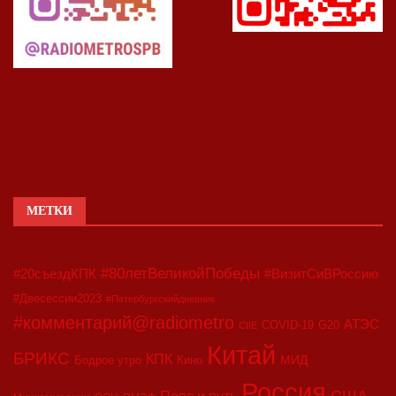
МЕТКИ
#80летВеликойПобеды
#20съездКПК
#ВизитСиВРоссию
#Двесессии2023
#Петербургскийдневник
#комментарий@radiometro
АТЭС
COVID-19
G20
CIIE
Китай
БРИКС
КПК
МИД
Бодрое утро
Кино
Россия
США
Пояс и путь