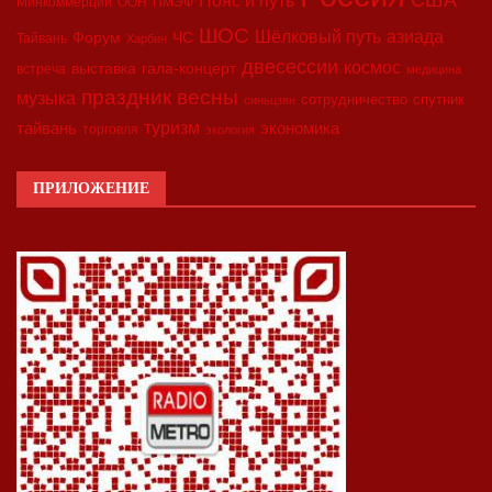
Минкоммерции
ООН
ПМЭФ
ШОС
азиада
Шёлковый путь
Форум
ЧС
Тайвань
Харбин
двесессии
космос
выставка
гала-концерт
встреча
медицина
праздник весны
музыка
сотрудничество
спутник
синьцзян
туризм
экономика
тайвань
торговля
экология
ПРИЛОЖЕНИЕ