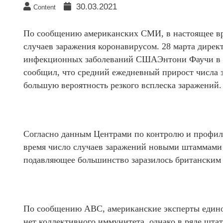
30.03.2021
Content
По сообщению американских СМИ, в настоящее вр
случаев заражения коронавирусом. 28 марта дирек
инфекционных заболеваний СШАЭнтони Фаучи в 
сообщил, что средний ежедневный прирост числа з
большую вероятность резкого всплеска заражений.
Согласно данным Центрами по контролю и профила
время число случаев заражений новыми штаммами 
подавляющее большинство заразилось британским
По сообщению АВС, американские эксперты единог
нет коллективного иммунитета, однако в ряде штато