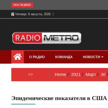
Skip
ПОСЛЕДНЕЕ
to
Четверг, 6 августа, 2026
content
Слушать онлайн и на 102.4 FM
Радио МЕТРО
бесплатно в хорошем качестве Санкт-
О РАДИО
КОМАНДА
НОВОСТИ
Петербург и Россия
>>
Home
2021
Март
30
Эпидемические показатели в США