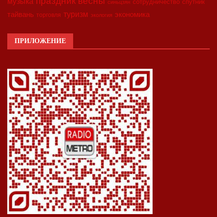
праздник весны
музыка
сотрудничество
спутник
синьцзян
туризм
экономика
тайвань
торговля
экология
ПРИЛОЖЕНИЕ