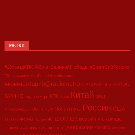
МЕТКИ
#80летВеликойПобеды
#20съездКПК
#ВизитСиВРоссию
#Двесессии2023
#Петербургскийдневник
#комментарий@radiometro
АТЭС
COVID-19
G20
CIIE
Китай
БРИКС
КПК
МИД
Бодрое утро
Кино
Россия
США
Пояс и путь
Минкоммерции
ООН
ПМЭФ
ШОС
азиада
Шёлковый путь
Форум
ЧС
Тайвань
Харбин
двесессии
космос
выставка
гала-концерт
встреча
медицина