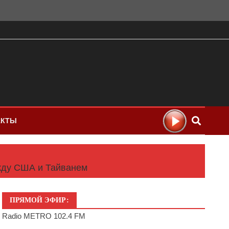
АКТЫ
жду США и Тайванем
ПРЯМОЙ ЭФИР:
Radio METRO 102.4 FM