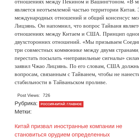
отношениях между Пекином и Вашингтоном. «В мир
является неотъемлемой частью территории Китая.
международных отношений и общий консенсус меж
Лицзянь. Он напомнил, что вопрос Тайваня являе
отношениях между Китаем и США. Принцип одного
двухсторонних отношений. «Мы призываем Соеди
три совместных коммюнике между двумя странами
перестать посылать «неправильные сигналы» силам
заявил Чжао Лицзянь. По его словам, США должны
вопросам, связанным с Тайванем, чтобы не нанес
стабильности в Тайваньском проливе.
Post Views:
726
Рубрика:
РОССИЯ-КИТАЙ: ГЛАВНОЕ
Метки:
Китай призвал иностранные компании не
становиться орудием определенных