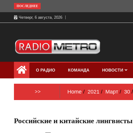
Skip
ПОСЛЕДНЕЕ
to
Четверг, 6 августа, 2026
content
Слушать онлайн и на 102.4 FM
Радио МЕТРО
бесплатно в хорошем качестве Санкт-
О РАДИО
КОМАНДА
НОВОСТИ
Петербург и Россия
>>
Home
2021
Март
30
Российские и китайские лингвисты