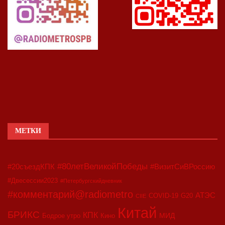
МЕТКИ
#80летВеликойПобеды
#20съездКПК
#ВизитСиВРоссию
#Двесессии2023
#Петербургскийдневник
#комментарий@radiometro
АТЭС
COVID-19
G20
CIIE
Китай
БРИКС
КПК
МИД
Бодрое утро
Кино