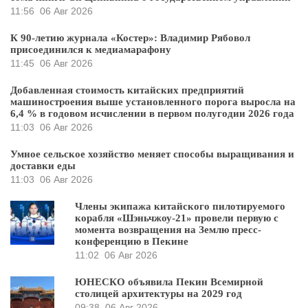
11:56
06 Авг 2026
К 90-летию журнала «Костер»: Владимир Рябовол
присоединился к медиамарафону
11:45
06 Авг 2026
Добавленная стоимость китайских предприятий
машиностроения выше установленного порога выросла на
6,4 % в годовом исчислении в первом полугодии 2026 года
11:03
06 Авг 2026
Умное сельское хозяйство меняет способы выращивания и
доставки еды
11:03
06 Авг 2026
Члены экипажа китайского пилотируемого
корабля «Шэньчжоу-21» провели первую с
момента возвращения на Землю пресс-
конференцию в Пекине
11:02
06 Авг 2026
ЮНЕСКО объявила Пекин Всемирной
столицей архитектуры на 2029 год
09:38
06 Авг 2026