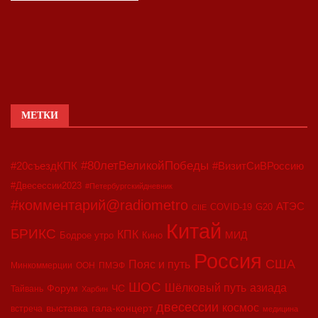
МЕТКИ
#80летВеликойПобеды
#20съездКПК
#ВизитСиВРоссию
#Двесессии2023
#Петербургскийдневник
#комментарий@radiometro
АТЭС
COVID-19
G20
CIIE
Китай
БРИКС
КПК
МИД
Бодрое утро
Кино
Россия
США
Пояс и путь
Минкоммерции
ООН
ПМЭФ
ШОС
азиада
Шёлковый путь
Форум
ЧС
Тайвань
Харбин
двесессии
космос
выставка
гала-концерт
встреча
медицина