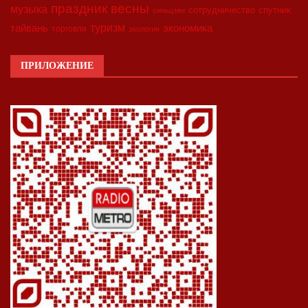
праздник весны
музыка
сотрудничество
спутник
синьцзян
туризм
экономика
тайвань
торговля
экология
ПРИЛОЖЕНИЕ