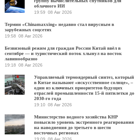
группу вычислительных спутников для
облачного ИИ
19:59
08 Авг 2026
Термин «Chinamaxxing» недавно стал вирусным в
зарубежных соцсетях
19:58
08 Авг 2026
Безвизовый режим для граждан России Китай ввёл в
сентябре — и туристический поток хлынул на восток
лавинообразно
19:18
08 Авг 2026
Управляемый термоядерный синтез, который
в Китае называют «искусственное солнце», –
один из ключевых приоритетов будущих
отраслей промышленности 15-й пятилетки до
2030-го года
19:10
08 Авг 2026
Министерство водного хозяйства КНР
повысило уровень экстренного реагирования
на наводнения до третьего в шести
восточных регионах
19:09
08 Авг 2026