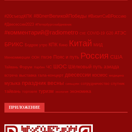
#80летВеликойПобеды
#20съездКПК
#ВизитСиВРоссию
#Двесессии2023
#Петербургскийдневник
#комментарий@radiometro
АТЭС
COVID-19
G20
CIIE
Китай
БРИКС
КПК
МИД
Бодрое утро
Кино
Россия
США
Пояс и путь
Минкоммерции
ООН
ПМЭФ
ШОС
азиада
Шёлковый путь
Форум
ЧС
Тайвань
Харбин
двесессии
космос
выставка
гала-концерт
встреча
медицина
праздник весны
музыка
сотрудничество
спутник
синьцзян
туризм
экономика
тайвань
торговля
экология
ПРИЛОЖЕНИЕ