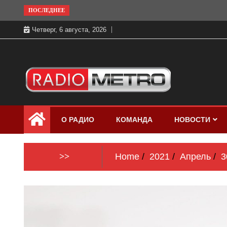
Skip
ПОСЛЕДНЕЕ
to
Четверг, 6 августа, 2026
content
Слушать онлайн и на 102.4 FM
Радио МЕТРО
бесплатно в хорошем качестве Санкт-
О РАДИО
КОМАНДА
НОВОСТИ
Петербург и Россия
>>
Home
2021
Апрель
3