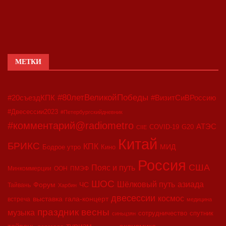
МЕТКИ
#80летВеликойПобеды
#20съездКПК
#ВизитСиВРоссию
#Двесессии2023
#Петербургскийдневник
#комментарий@radiometro
АТЭС
COVID-19
G20
CIIE
Китай
БРИКС
КПК
МИД
Бодрое утро
Кино
Россия
США
Пояс и путь
Минкоммерции
ООН
ПМЭФ
ШОС
азиада
Шёлковый путь
Форум
ЧС
Тайвань
Харбин
двесессии
космос
выставка
гала-концерт
встреча
медицина
праздник весны
музыка
сотрудничество
спутник
синьцзян
туризм