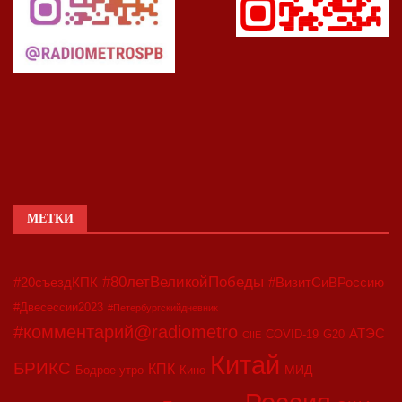
МЕТКИ
#80летВеликойПобеды
#20съездКПК
#ВизитСиВРоссию
#Двесессии2023
#Петербургскийдневник
#комментарий@radiometro
АТЭС
COVID-19
G20
CIIE
Китай
БРИКС
КПК
МИД
Бодрое утро
Кино