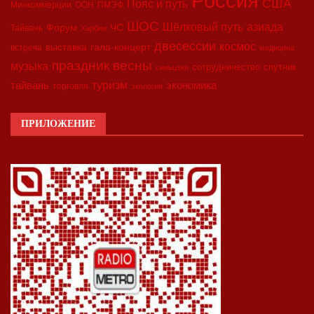
Россия
США
Пояс и путь
Минкоммерции
ООН
ПМЭФ
ШОС
азиада
Шёлковый путь
Форум
ЧС
Тайвань
Харбин
двесессии
космос
выставка
гала-концерт
встреча
медицина
праздник весны
музыка
сотрудничество
спутник
синьцзян
туризм
экономика
тайвань
торговля
экология
ПРИЛОЖЕНИЕ