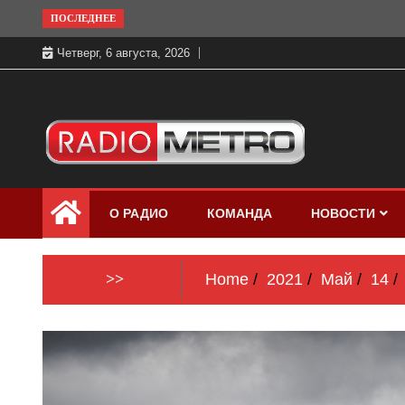
Skip
ПОСЛЕДНЕЕ
to
Четверг, 6 августа, 2026
content
Слушать онлайн и на 102.4 FM
Радио МЕТРО
бесплатно в хорошем качестве Санкт-
О РАДИО
КОМАНДА
НОВОСТИ
Петербург и Россия
>>
Home
2021
Май
14