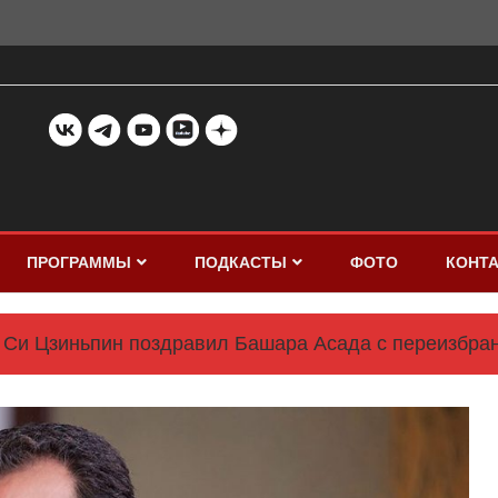
ПРОГРАММЫ
ПОДКАСТЫ
ФОТО
КОНТ
Си Цзиньпин поздравил Башара Асада с переизбран