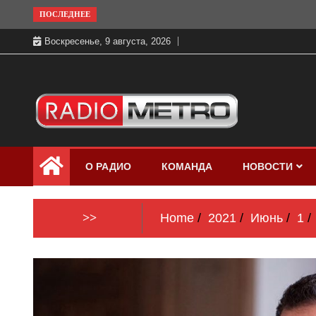
Skip
ПОСЛЕДНЕЕ
to
Воскресенье, 9 августа, 2026
content
Слушать онлайн и на 102.4 FM
Радио МЕТРО
бесплатно в хорошем качестве Санкт-
О РАДИО
КОМАНДА
НОВОСТИ
Петербург и Россия
>>
Home
2021
Июнь
1