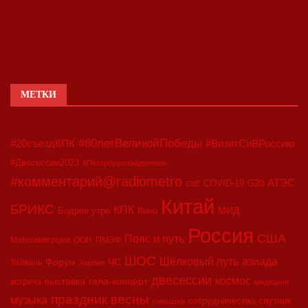
МЕТКИ
#80летВеликойПобеды
#20съездКПК
#ВизитСиВРоссию
#Двесессии2023
#Петербургскийдневник
#комментарий@radiometro
АТЭС
COVID-19
G20
CIIE
Китай
БРИКС
КПК
МИД
Бодрое утро
Кино
Россия
США
Пояс и путь
Минкоммерции
ООН
ПМЭФ
ШОС
азиада
Шёлковый путь
Форум
ЧС
Тайвань
Харбин
двесессии
космос
выставка
гала-концерт
встреча
медицина
праздник весны
музыка
сотрудничество
спутник
синьцзян