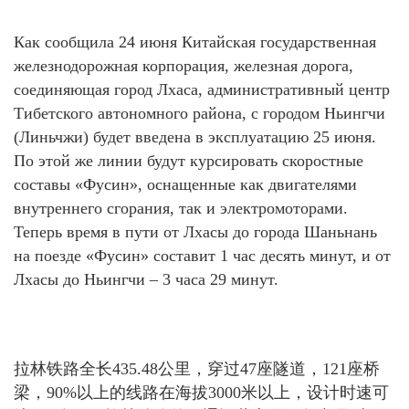
Как сообщила 24 июня Китайская государственная
железнодорожная корпорация, железная дорога,
соединяющая город Лхаса, административный центр
Тибетского автономного района, с городом Ньингчи
(Линьчжи) будет введена в эксплуатацию 25 июня.
По этой же линии будут курсировать скоростные
составы «Фусин», оснащенные как двигателями
внутреннего сгорания, так и электромоторами.
Теперь время в пути от Лхасы до города Шаньнань
на поезде «Фусин» составит 1 час десять минут, и от
Лхасы до Ньингчи – 3 часа 29 минут.
拉林铁路全长435.48公里，穿过47座隧道，121座桥
梁，90%以上的线路在海拔3000米以上，设计时速可