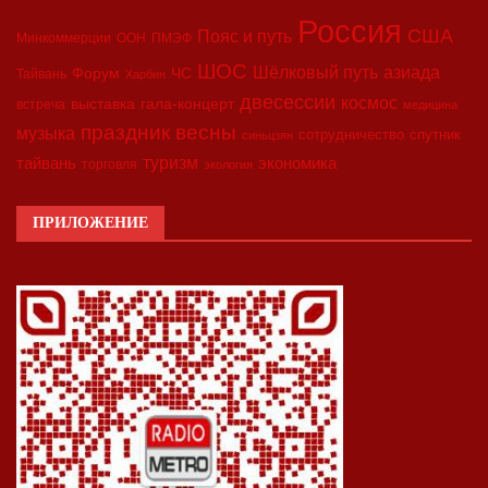
Россия
США
Пояс и путь
Минкоммерции
ООН
ПМЭФ
ШОС
азиада
Шёлковый путь
Форум
ЧС
Тайвань
Харбин
двесессии
космос
выставка
гала-концерт
встреча
медицина
праздник весны
музыка
сотрудничество
спутник
синьцзян
туризм
экономика
тайвань
торговля
экология
ПРИЛОЖЕНИЕ