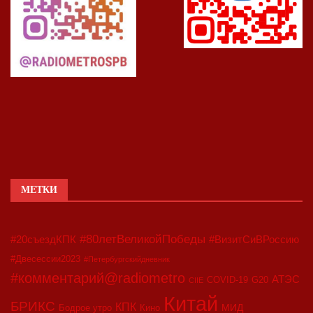
МЕТКИ
#80летВеликойПобеды
#20съездКПК
#ВизитСиВРоссию
#Двесессии2023
#Петербургскийдневник
#комментарий@radiometro
АТЭС
COVID-19
G20
CIIE
Китай
БРИКС
КПК
МИД
Бодрое утро
Кино