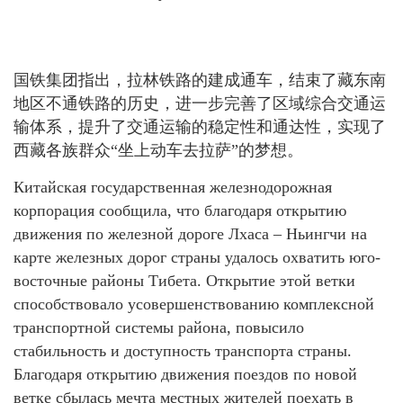
国铁集团指出，拉林铁路的建成通车，结束了藏东南
地区不通铁路的历史，进一步完善了区域综合交通运
输体系，提升了交通运输的稳定性和通达性，实现了
西藏各族群众“坐上动车去拉萨”的梦想。
Китайская государственная железнодорожная
корпорация сообщила, что благодаря открытию
движения по железной дороге Лхаса – Ньингчи на
карте железных дорог страны удалось охватить юго-
восточные районы Тибета. Открытие этой ветки
способствовало усовершенствованию комплексной
транспортной системы района, повысило
стабильность и доступность транспорта страны.
Благодаря открытию движения поездов по новой
ветке сбылась мечта местных жителей поехать в