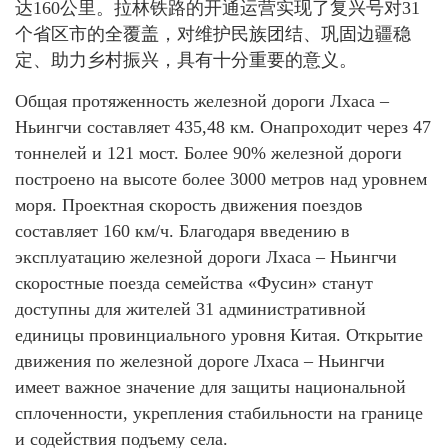
达160公里。拉林铁路的开通运营实现了复兴号对31
个省区市的全覆盖，对维护民族团结、巩固边疆稳
定、助力乡村振兴，具有十分重要的意义。
Общая протяженность железной дороги Лхаса –
Ньингчи составляет 435,48 км. Онапроходит через 47
тоннелей и 121 мост. Более 90% железной дороги
построено на высоте более 3000 метров над уровнем
моря. Проектная скорость движения поездов
составляет 160 км/ч. Благодаря введению в
эксплуатацию железной дороги Лхаса – Ньингчи
скоростные поезда семейства «Фусин» станут
доступны для жителей 31 административной
единицы провинциального уровня Китая. Открытие
движения по железной дороге Лхаса – Ньингчи
имеет важное значение для защиты национальной
сплоченности, укрепления стабильности на границе
и содействия подъему села.