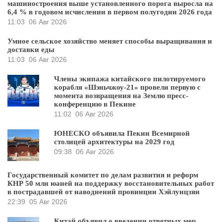
машиностроения выше установленного порога выросла на
6,4 % в годовом исчислении в первом полугодии 2026 года
11:03
06 Авг 2026
Умное сельское хозяйство меняет способы выращивания и
доставки еды
11:03
06 Авг 2026
Члены экипажа китайского пилотируемого
корабля «Шэньчжоу-21» провели первую с
момента возвращения на Землю пресс-
конференцию в Пекине
11:02
06 Авг 2026
ЮНЕСКО объявила Пекин Всемирной
столицей архитектуры на 2029 год
09:38
06 Авг 2026
Государственный комитет по делам развития и реформ
КНР 50 млн юаней на поддержку восстановительных работ
в пострадавшей от наводнений провинции Хэйлунцзян
22:39
05 Авг 2026
Китай объявил о введении ответных мер