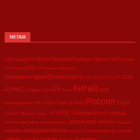
МЕТКИ
#80летВеликойПобеды
#20съездКПК
#ВизитСиВРоссию
#Двесессии2023
#Петербургскийдневник
#комментарий@radiometro
АТЭС
COVID-19
G20
CIIE
Китай
БРИКС
КПК
МИД
Бодрое утро
Кино
Россия
США
Пояс и путь
Минкоммерции
ООН
ПМЭФ
ШОС
азиада
Шёлковый путь
Форум
ЧС
Тайвань
Харбин
двесессии
космос
выставка
гала-концерт
встреча
медицина
праздник весны
музыка
сотрудничество
спутник
синьцзян
туризм
экономика
тайвань
торговля
экология