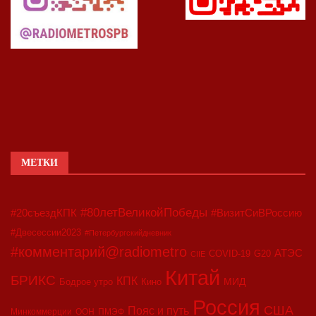
МЕТКИ
#80летВеликойПобеды
#20съездКПК
#ВизитСиВРоссию
#Двесессии2023
#Петербургскийдневник
#комментарий@radiometro
АТЭС
COVID-19
G20
CIIE
Китай
БРИКС
КПК
МИД
Бодрое утро
Кино
Россия
США
Пояс и путь
Минкоммерции
ООН
ПМЭФ