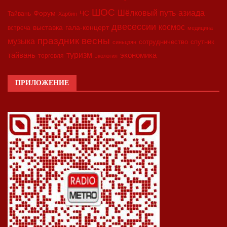
ШОС
азиада
Шёлковый путь
Форум
ЧС
Тайвань
Харбин
двесессии
космос
выставка
гала-концерт
встреча
медицина
праздник весны
музыка
сотрудничество
спутник
синьцзян
туризм
экономика
тайвань
торговля
экология
ПРИЛОЖЕНИЕ