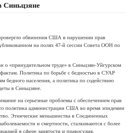
в Синьцзяне
опровергло обвинения США в нарушении прав
публикованном на полях 47-й сессии Совета ООН по
ан о «принудительном труде» в Синьцзян-Уйгурском
 фактам. Политика по борьбе с бедностью в СУАР
ям бедного населения, а политика по содействию
щеты в Синьцзяне.
имание на серьезные проблемы с обеспечением прав
 что политика администрации США во время эпидемии
ство. Этнические меньшинства в Соединенных
аболеваемости и смертности, сталкиваются с более
нацией в сфере занятости и правосудия.