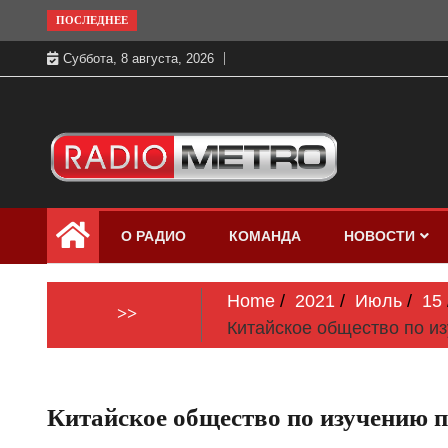
Skip
ПОСЛЕДНЕЕ
to
Суббота, 8 августа, 2026
content
Слушать онлайн и на 102.4 FM
Радио МЕТРО
бесплатно в хорошем качестве Санкт-
О РАДИО
КОМАНДА
НОВОСТИ
Петербург и Россия
Home
2021
Июль
15
>>
Китайское общество по и
Китайское общество по изучению п