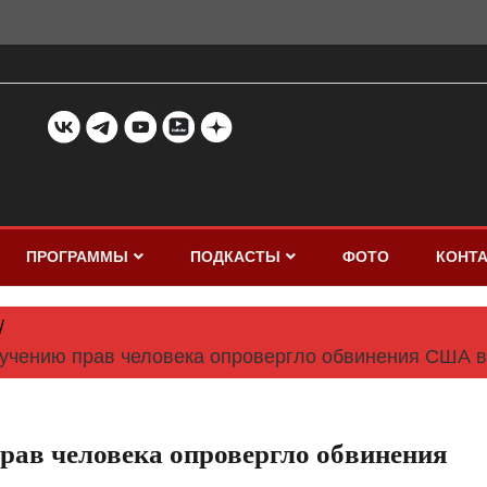
ПРОГРАММЫ
ПОДКАСТЫ
ФОТО
КОНТ
зучению прав человека опровергло обвинения США в
рав человека опровергло обвинения