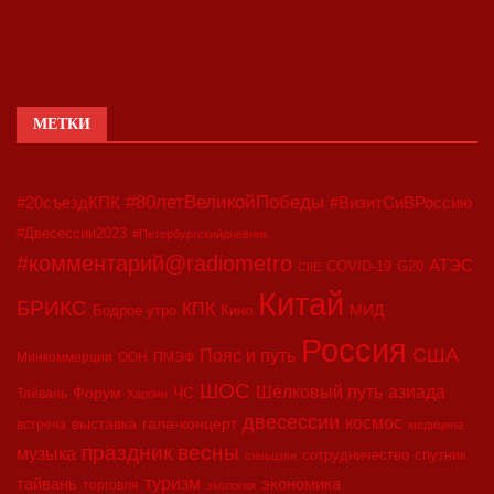
МЕТКИ
#80летВеликойПобеды
#20съездКПК
#ВизитСиВРоссию
#Двесессии2023
#Петербургскийдневник
#комментарий@radiometro
АТЭС
COVID-19
G20
CIIE
Китай
БРИКС
КПК
МИД
Бодрое утро
Кино
Россия
США
Пояс и путь
Минкоммерции
ООН
ПМЭФ
ШОС
азиада
Шёлковый путь
Форум
ЧС
Тайвань
Харбин
двесессии
космос
выставка
гала-концерт
встреча
медицина
праздник весны
музыка
сотрудничество
спутник
синьцзян
туризм
экономика
тайвань
торговля
экология