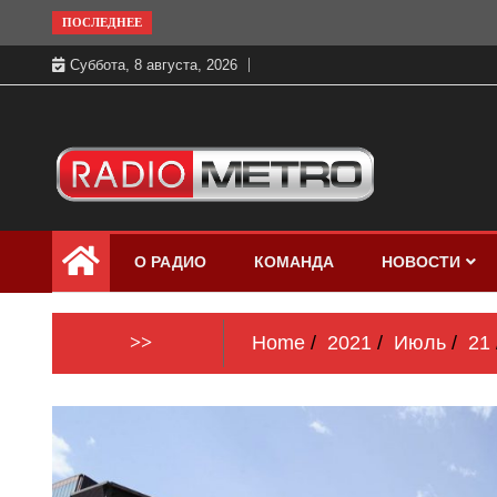
Skip
ПОСЛЕДНЕЕ
to
Суббота, 8 августа, 2026
content
Слушать онлайн и на 102.4 FM
Радио МЕТРО
бесплатно в хорошем качестве Санкт-
О РАДИО
КОМАНДА
НОВОСТИ
Петербург и Россия
>>
Home
2021
Июль
21