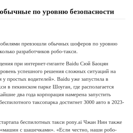
 обычные по уровню безопасности
омобилями превзошли обычных шоферов по уровню
колько разработчиков робо-такси.
дения при интернет-гиганте Baidu Сюй Баоцян
«уровень успешного решения сложных ситуаций на
м у простых водителей». Baidu уже запустила в
и в пекинском парке Шоуган, где располагается
айшие два года корпорация намерена запустить
 беспилотного таксопарка достигнет 3000 авто в 2023-
стартапа беспилотных такси pony.ai Чжан Нин также
 «машин с шашечками». «Если честно, наши робо-