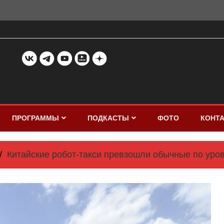
ПРОГРАММЫ
ПОДКАСТЫ
ФОТО
КОНТ
Китайские робот-такси превзошли обычные по уро