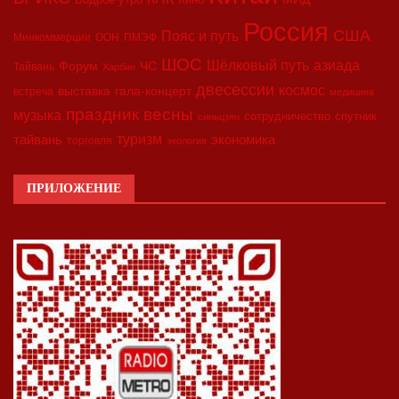
Россия
США
Пояс и путь
Минкоммерции
ООН
ПМЭФ
ШОС
азиада
Шёлковый путь
Форум
ЧС
Тайвань
Харбин
двесессии
космос
выставка
гала-концерт
встреча
медицина
праздник весны
музыка
сотрудничество
спутник
синьцзян
туризм
экономика
тайвань
торговля
экология
ПРИЛОЖЕНИЕ