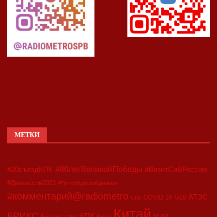
МЕТКИ
#80летВеликойПобеды
#20съездКПК
#ВизитСиВРоссию
#Двесессии2023
#Петербургскийдневник
#комментарий@radiometro
АТЭС
COVID-19
G20
CIIE
Китай
БРИКС
КПК
МИД
Бодрое утро
Кино