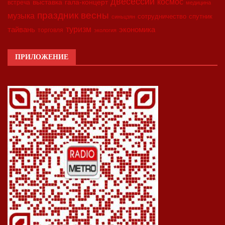
двесессии
космос
выставка
гала-концерт
встреча
медицина
праздник весны
музыка
сотрудничество
спутник
синьцзян
туризм
экономика
тайвань
торговля
экология
ПРИЛОЖЕНИЕ