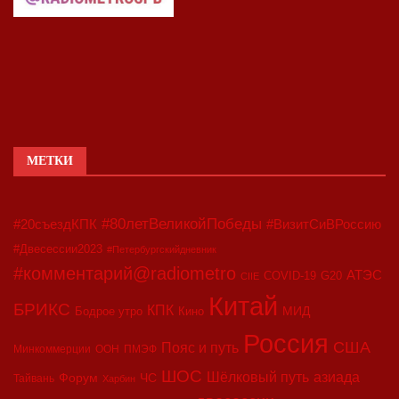
МЕТКИ
#80летВеликойПобеды
#20съездКПК
#ВизитСиВРоссию
#Двесессии2023
#Петербургскийдневник
#комментарий@radiometro
АТЭС
COVID-19
G20
CIIE
Китай
БРИКС
КПК
МИД
Бодрое утро
Кино
Россия
США
Пояс и путь
Минкоммерции
ООН
ПМЭФ
ШОС
азиада
Шёлковый путь
Форум
ЧС
Тайвань
Харбин