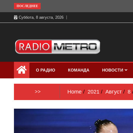
Skip
ПОСЛЕДНЕЕ
to
Суббота, 8 августа, 2026
content
Слушать онлайн и на 102.4 FM
Радио МЕТРО
бесплатно в хорошем качестве Санкт-
О РАДИО
КОМАНДА
НОВОСТИ
Петербург и Россия
>>
Home
2021
Август
8