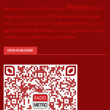
Россия
США
Пояс и путь
Минкоммерции
ООН
ПМЭФ
ШОС
азиада
Шёлковый путь
Форум
ЧС
Тайвань
Харбин
двесессии
космос
выставка
гала-концерт
встреча
медицина
праздник весны
музыка
сотрудничество
спутник
синьцзян
туризм
экономика
тайвань
торговля
экология
ПРИЛОЖЕНИЕ