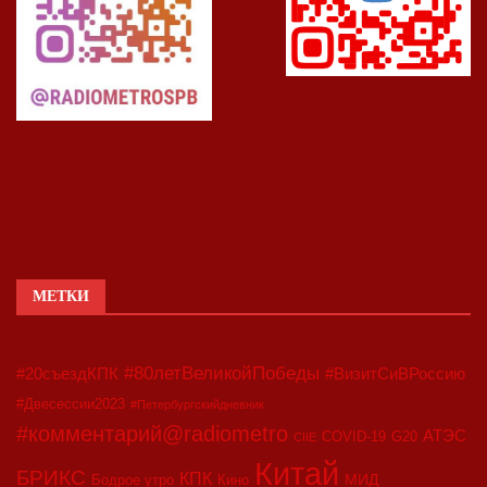
МЕТКИ
#80летВеликойПобеды
#20съездКПК
#ВизитСиВРоссию
#Двесессии2023
#Петербургскийдневник
#комментарий@radiometro
АТЭС
COVID-19
G20
CIIE
Китай
БРИКС
КПК
МИД
Бодрое утро
Кино