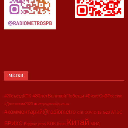
МЕТКИ
#80летВеликойПобеды
#20съездКПК
#ВизитСиВРоссию
#Двесессии2023
#Петербургскийдневник
#комментарий@radiometro
АТЭС
COVID-19
G20
CIIE
Китай
БРИКС
КПК
МИД
Бодрое утро
Кино