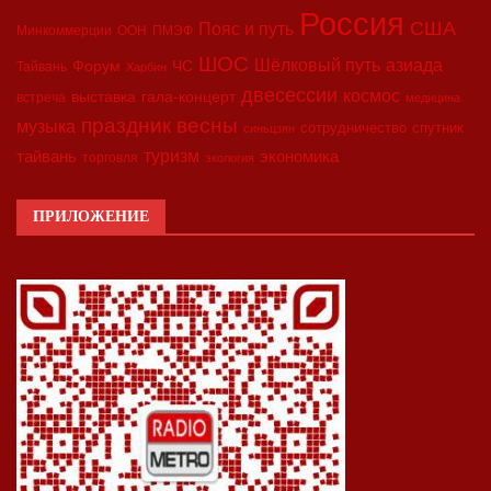
Россия
США
Пояс и путь
Минкоммерции
ООН
ПМЭФ
ШОС
азиада
Шёлковый путь
Форум
ЧС
Тайвань
Харбин
двесессии
космос
выставка
гала-концерт
встреча
медицина
праздник весны
музыка
сотрудничество
спутник
синьцзян
туризм
экономика
тайвань
торговля
экология
ПРИЛОЖЕНИЕ