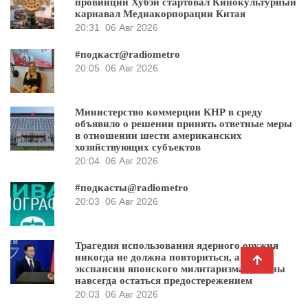
провинции Хубэй стартовал Кинокультурный
карнавал Медиакорпорации Китая
20:31
06 Авг 2026
#подкаст@radiometro
20:05
06 Авг 2026
Министерство коммерции КНР в среду
объявило о решении принять ответные меры
в отношении шести американских
хозяйствующих субъектов
20:04
06 Авг 2026
#подкасты@radiometro
20:03
06 Авг 2026
Трагедия использования ядерного оружия
никогда не должна повториться, а уроки
экспансии японского милитаризма должны
навсегда остаться предостережением
20:03
06 Авг 2026