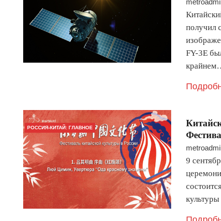
metroadmi
Китайски
получил 
изображе
FY-3E бы
крайнем
Подробн
Китайск
РОССИЯ-КИТАЙ: ГЛАВНОЕ
Фестива
metroadmi
9 сентябр
церемони
состоитс
культуры
Подробн