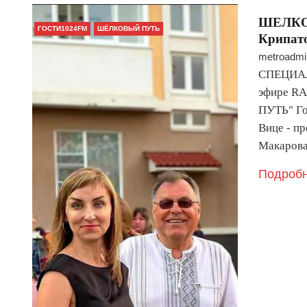
ШЕЛКОВ
ГОСТИ1024FM
ШЁЛКОВЫЙ ПУТЬ
Крипат
metroadmi
СПЕЦИАЛ
эфире R
ПУТЬ" Го
Вице - п
Макаров
Подробн