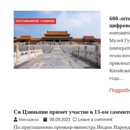
600-лет
РОССИЯ-КИТАЙ: ГЛАВНОЕ
цифров
metroadmi
Музей Гу
(императ
технолог
привлека
Китайско
года…
Подробн
Си Цзиньпин примет участие в 13-ом самми
08.09.2021
Leave a comment
Metroadmin
По приглашению премьер-министра Индии Наренд