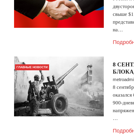
двусторо
свыше $1
представ
на…
Подробн
8 СЕН
ГЛАВНЫЕ НОВОСТИ
БЛОКА
metroadmi
8 сентяб
оказался 
900-днев
напряжен
…
Подробн