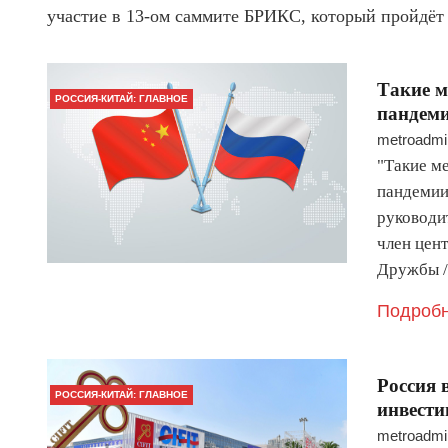
участие в 13-ом саммите БРИКС, который пройдёт
Такие м
РОССИЯ-КИТАЙ: ГЛАВНОЕ
пандеми
metroadmi
"Такие ме
пандемии
руководи
член цен
Дружбы /
Подробн
Россия 
РОССИЯ-КИТАЙ: ГЛАВНОЕ
инвести
metroadmi