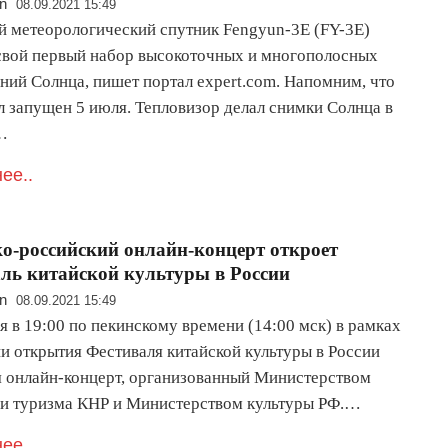
n
08.09.2021 15:49
й метеорологический спутник Fengyun-3E (FY-3E)
свой первый набор высокоточных и многополосных
ний Солнца, пишет портал expert.com. Напомним, что
л запущен 5 июля. Тепловизор делал снимки Солнца в
…
ее..
о-российский онлайн-концерт откроет
ль китайской культуры в России
n
08.09.2021 15:49
я в 19:00 по пекинскому времени (14:00 мск) в рамках
и открытия Фестиваля китайской культуры в России
я онлайн-концерт, организованный Министерством
 и туризма КНР и Министерством культуры РФ.…
ее..