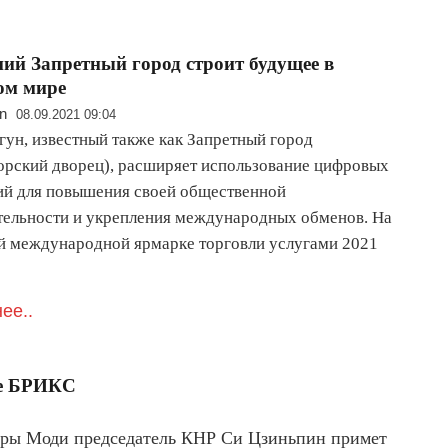
ний Запретный город строит будущее в
ом мире
n
08.09.2021 09:04
гун, известный также как Запретный город
орский дворец), расширяет использование цифровых
ий для повышения своей общественной
тельности и укрепления международных обменов. На
й международной ярмарке торговли услугами 2021
ее..
те БРИКС
ры Моди председатель КНР Си Цзиньпин примет