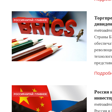
Торгпре
РОССИЯ-КИТАЙ: ГЛАВНОЕ
дивиде
metroadmi
Страны Б
обеспеча
революци
технологи
представ
Подробн
Россия 
РОССИЯ-КИТАЙ: ГЛАВНОЕ
инвестп
metroadmi
Россия и