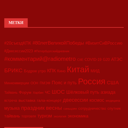
МЕТКИ
#80летВеликойПобеды
#20съездКПК
#ВизитСиВРоссию
#Двесессии2023
#Петербургскийдневник
#комментарий@radiometro
АТЭС
COVID-19
G20
CIIE
Китай
БРИКС
КПК
МИД
Бодрое утро
Кино
Россия
США
Пояс и путь
Минкоммерции
ООН
ПМЭФ
ШОС
азиада
Шёлковый путь
Форум
ЧС
Тайвань
Харбин
двесессии
космос
выставка
гала-концерт
встреча
медицина
праздник весны
музыка
сотрудничество
спутник
синьцзян
туризм
экономика
тайвань
торговля
экология