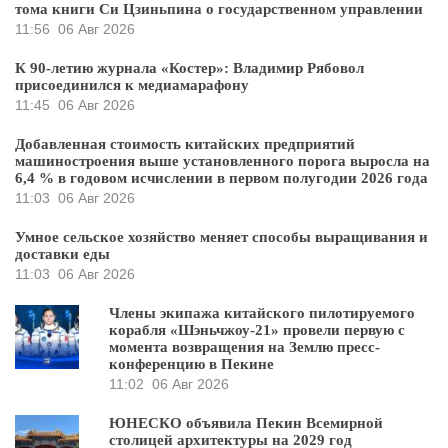
тома книги Си Цзиньпина о государственном управлении
11:56
06 Авг 2026
К 90-летию журнала «Костер»: Владимир Рябовол
присоединился к медиамарафону
11:45
06 Авг 2026
Добавленная стоимость китайских предприятий
машиностроения выше установленного порога выросла на
6,4 % в годовом исчислении в первом полугодии 2026 года
11:03
06 Авг 2026
Умное сельское хозяйство меняет способы выращивания и
доставки еды
11:03
06 Авг 2026
Члены экипажа китайского пилотируемого
корабля «Шэньчжоу-21» провели первую с
момента возвращения на Землю пресс-
конференцию в Пекине
11:02
06 Авг 2026
ЮНЕСКО объявила Пекин Всемирной
столицей архитектуры на 2029 год