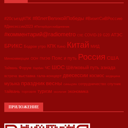
#80летВеликойПобеды
#20съездКПК
#ВизитСиВРоссию
#Двесессии2023
#Петербургскийдневник
#комментарий@radiometro
АТЭС
COVID-19
G20
CIIE
Китай
БРИКС
КПК
МИД
Бодрое утро
Кино
Россия
США
Пояс и путь
Минкоммерции
ООН
ПМЭФ
ШОС
азиада
Шёлковый путь
Форум
ЧС
Тайвань
Харбин
двесессии
космос
выставка
гала-концерт
встреча
медицина
праздник весны
музыка
сотрудничество
спутник
синьцзян
туризм
экономика
тайвань
торговля
экология
ПРИЛОЖЕНИЕ