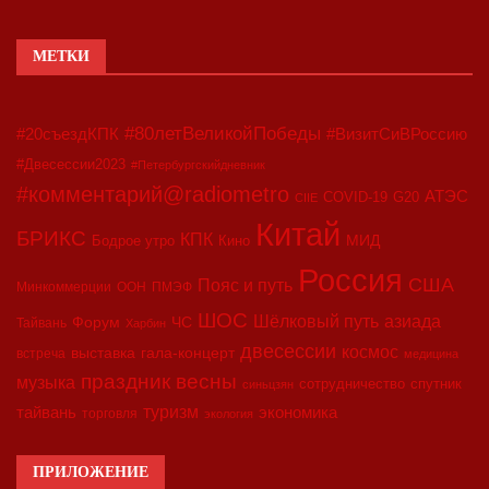
МЕТКИ
#80летВеликойПобеды
#20съездКПК
#ВизитСиВРоссию
#Двесессии2023
#Петербургскийдневник
#комментарий@radiometro
АТЭС
COVID-19
G20
CIIE
Китай
БРИКС
КПК
МИД
Бодрое утро
Кино
Россия
США
Пояс и путь
Минкоммерции
ООН
ПМЭФ
ШОС
азиада
Шёлковый путь
Форум
ЧС
Тайвань
Харбин
двесессии
космос
выставка
гала-концерт
встреча
медицина
праздник весны
музыка
сотрудничество
спутник
синьцзян
туризм
экономика
тайвань
торговля
экология
ПРИЛОЖЕНИЕ