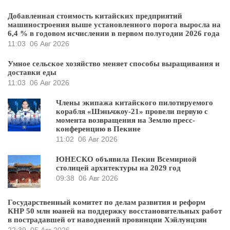
Добавленная стоимость китайских предприятий
машиностроения выше установленного порога выросла на
6,4 % в годовом исчислении в первом полугодии 2026 года
11:03
06 Авг 2026
Умное сельское хозяйство меняет способы выращивания и
доставки еды
11:03
06 Авг 2026
Члены экипажа китайского пилотируемого
корабля «Шэньчжоу-21» провели первую с
момента возвращения на Землю пресс-
конференцию в Пекине
11:02
06 Авг 2026
ЮНЕСКО объявила Пекин Всемирной
столицей архитектуры на 2029 год
09:38
06 Авг 2026
Государственный комитет по делам развития и реформ
КНР 50 млн юаней на поддержку восстановительных работ
в пострадавшей от наводнений провинции Хэйлунцзян