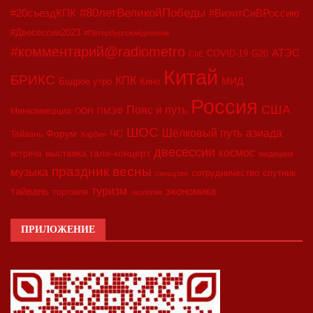
#80летВеликойПобеды
#20съездКПК
#ВизитСиВРоссию
#Двесессии2023
#Петербургскийдневник
#комментарий@radiometro
АТЭС
COVID-19
G20
CIIE
Китай
БРИКС
КПК
МИД
Бодрое утро
Кино
Россия
США
Пояс и путь
Минкоммерции
ООН
ПМЭФ
ШОС
азиада
Шёлковый путь
Форум
ЧС
Тайвань
Харбин
двесессии
космос
выставка
гала-концерт
встреча
медицина
праздник весны
музыка
сотрудничество
спутник
синьцзян
туризм
экономика
тайвань
торговля
экология
ПРИЛОЖЕНИЕ