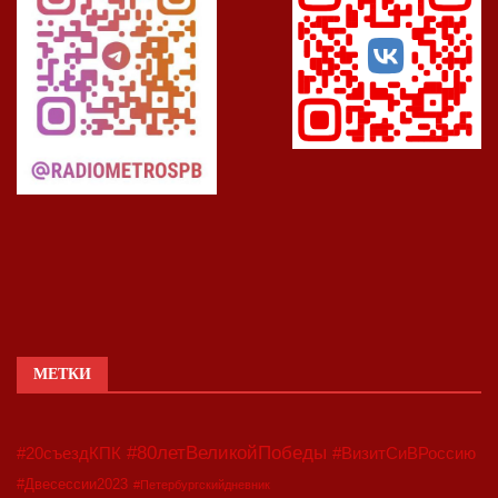
МЕТКИ
#80летВеликойПобеды
#20съездКПК
#ВизитСиВРоссию
#Двесессии2023
#Петербургскийдневник