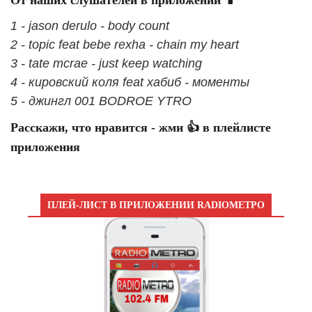
1 - jason derulo - body count
2 - topic feat bebe rexha - chain my heart
3 - tate mcrae - just keep watching
4 - кировский коля feat хабиб - моменты
5 - джингл 001 BODROE YTRO
Расскажи, что нравится - жми 👍 в плейлисте
приложения
ПЛЕЙ-ЛИСТ В ПРИЛОЖЕНИИ RADIOМЕТРО