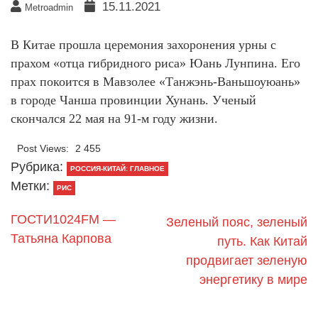
15.11.2021
Metroadmin
В Китае прошла церемония захоронения урны с
прахом «отца гибридного риса» Юань Лунпина. Его
прах покоится в Мавзолее «Танжэнь-Ваньшоуюань»
в городе Чанша провинции Хунань. Ученый
скончался 22 мая на 91-м году жизни.
Post Views:
2 455
Рубрика:
РОССИЯ-КИТАЙ: ГЛАВНОЕ
Метки:
РИС
ГОСТИ1024FM —
Зеленый пояс, зеленый
Татьяна Карпова
путь. Как Китай
продвигает зеленую
энергетику в мире