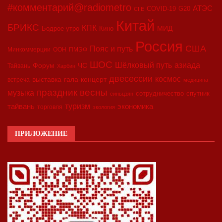
#комментарий@radiometro
АТЭС
COVID-19
G20
CIIE
Китай
БРИКС
КПК
МИД
Бодрое утро
Кино
Россия
США
Пояс и путь
Минкоммерции
ООН
ПМЭФ
ШОС
азиада
Шёлковый путь
Форум
ЧС
Тайвань
Харбин
двесессии
космос
выставка
гала-концерт
встреча
медицина
праздник весны
музыка
сотрудничество
спутник
синьцзян
туризм
экономика
тайвань
торговля
экология
ПРИЛОЖЕНИЕ