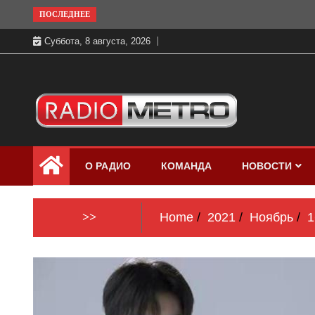
Skip
ПОСЛЕДНЕЕ
to
Суббота, 8 августа, 2026
content
Слушать онлайн и на 102.4 FM
Радио МЕТРО
бесплатно в хорошем качестве Санкт-
О РАДИО
КОМАНДА
НОВОСТИ
Петербург и Россия
>>
Home
2021
Ноябрь
1