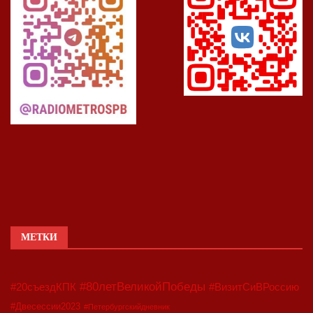
МЕТКИ
#80летВеликойПобеды
#20съездКПК
#ВизитСиВРоссию
#Двесессии2023
#Петербургскийдневник