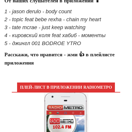
От наших слушателей в приложении 📱
1 - jason derulo - body count
2 - topic feat bebe rexha - chain my heart
3 - tate mcrae - just keep watching
4 - кировский коля feat хабиб - моменты
5 - джингл 001 BODROE YTRO
Расскажи, что нравится - жми 👍 в плейлисте
приложения
ПЛЕЙ-ЛИСТ В ПРИЛОЖЕНИИ RADIOМЕТРО