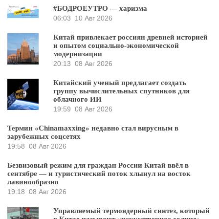
#БОДРОЕУТРО — харизма
06:03
10 Авг 2026
Китай привлекает россиян древней историей
и опытом социально-экономической
модернизации
20:13
08 Авг 2026
Китайский ученый предлагает создать
группу вычислительных спутников для
облачного ИИ
19:59
08 Авг 2026
Термин «Chinamaxxing» недавно стал вирусным в
зарубежных соцсетях
19:58
08 Авг 2026
Безвизовый режим для граждан России Китай ввёл в
сентябре — и туристический поток хлынул на восток
лавинообразно
19:18
08 Авг 2026
Управляемый термоядерный синтез, который
в Китае называют «искусственное солнце», –