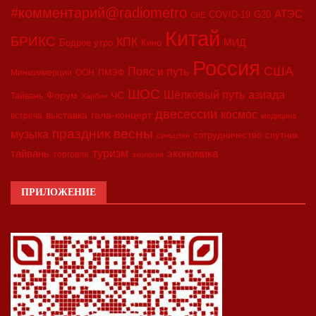
#комментарий@radiometro
АТЭС
COVID-19
G20
CIIE
Китай
БРИКС
КПК
МИД
Бодрое утро
Кино
Россия
США
Пояс и путь
Минкоммерции
ООН
ПМЭФ
ШОС
азиада
Шёлковый путь
Форум
ЧС
Тайвань
Харбин
двесессии
космос
выставка
гала-концерт
встреча
медицина
праздник весны
музыка
сотрудничество
спутник
синьцзян
туризм
экономика
тайвань
торговля
экология
ПРИЛОЖЕНИЕ