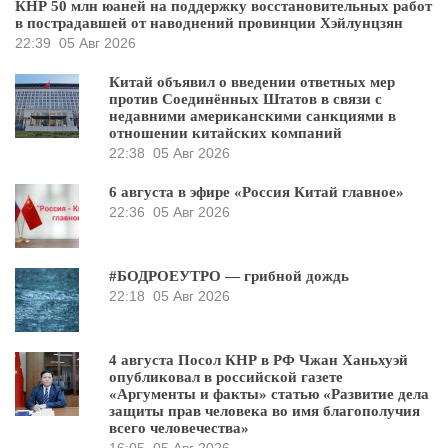
КНР 50 млн юаней на поддержку восстановительных работ
в пострадавшей от наводнений провинции Хэйлунцзян
22:39
05 Авг 2026
Китай объявил о введении ответных мер
против Соединённых Штатов в связи с
недавними американскими санкциями в
отношении китайских компаний
22:38
05 Авг 2026
6 августа в эфире «Россия Китай главное»
22:36
05 Авг 2026
#БОДРОЕУТРО — грибной дождь
22:18
05 Авг 2026
4 августа Посол КНР в РФ Чжан Ханьхуэй
опубликовал в российской газете
«Аргументы и факты» статью «Развитие дела
защиты прав человека во имя благополучия
всего человечества»
16:05
05 Авг 2026