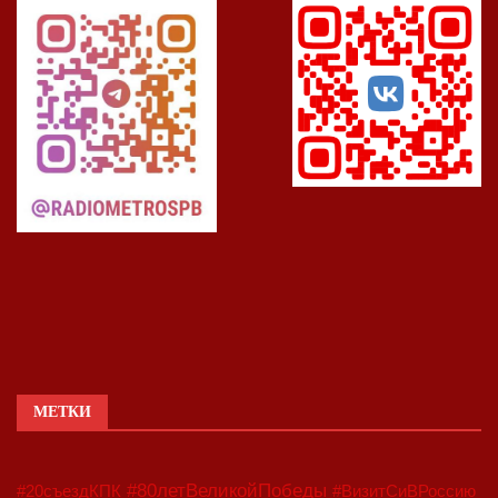
МЕТКИ
#80летВеликойПобеды
#20съездКПК
#ВизитСиВРоссию