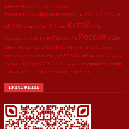
#Двесессии2023
#Петербургскийдневник
#комментарий@radiometro
АТЭС
COVID-19
G20
CIIE
Китай
БРИКС
КПК
МИД
Бодрое утро
Кино
Россия
США
Пояс и путь
Минкоммерции
ООН
ПМЭФ
ШОС
азиада
Шёлковый путь
Форум
ЧС
Тайвань
Харбин
двесессии
космос
выставка
гала-концерт
встреча
медицина
праздник весны
музыка
сотрудничество
спутник
синьцзян
туризм
экономика
тайвань
торговля
экология
ПРИЛОЖЕНИЕ