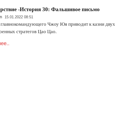
рствие -История 30: Фальшивое письмо
n
15.01.2022 08:51
 главнокомандующего Чжоу Юя приводит к казни двух
оенных стратегов Цао Цао.
ее..