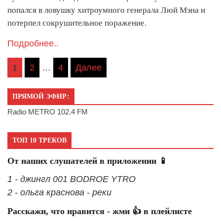
попался в ловушку хитроумного генерала Люй Мэна и
потерпел сокрушительное поражение.
Подробнее..
Пагинация
1
2
…
4
Далее
записей
ПРЯМОЙ ЭФИР:
Radio METRO 102.4 FM
ТОП 10 ТРЕКОВ
От наших слушателей в приложении 📱
1 - джингл 001 BODROE YTRO
2 - ольга краснова - реки
Расскажи, что нравится - жми 👍 в плейлисте