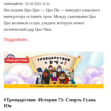
metroadmin
01.03.2022 11:01
Наследник Цао Цао — Цао Пи — вынудил ханьского
императора оставить трон. Между сыновьями Цао
Цао возникла ссора, уладить которую помог
поэтический дар Цао Чжи.
Подробнее..
#ТРОЕЦАРСТВИЕ
#Троецарствие -История 73: Смерть Гуань
Юя