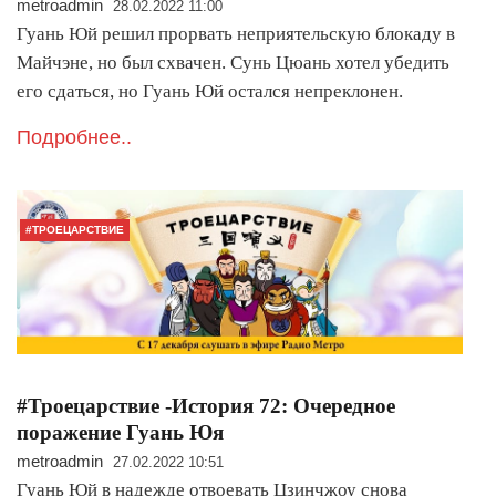
metroadmin
28.02.2022 11:00
Гуань Юй решил прорвать неприятельскую блокаду в
Майчэне, но был схвачен. Сунь Цюань хотел убедить
его сдаться, но Гуань Юй остался непреклонен.
Подробнее..
#ТРОЕЦАРСТВИЕ
#Троецарствие -История 72: Очередное
поражение Гуань Юя
metroadmin
27.02.2022 10:51
Гуань Юй в надежде отвоевать Цзинчжоу снова