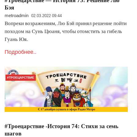
#Троецарствие — История 75: Решение Лю
Бэя
metroadmin
02.03.2022 09:44
Вопреки возражениям, Лю Бэй принял решение пойти
походом на Сунь Цюаня, чтобы отомстить за гибель
Гуань Юя.
Подробнее..
#ТРОЕЦАРСТВИЕ
#Троецарствие -История 74: Стихи за семь
шагов