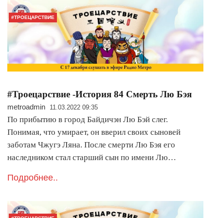
#ТРОЕЦАРСТВИЕ
#Троецарствие -История 84 Смерть Лю Бэя
metroadmin
11.03.2022 09:35
По прибытию в город Байдичэн Лю Бэй слег.
Понимая, что умирает, он вверил своих сыновей
заботам Чжугэ Ляна. После смерти Лю Бэя его
наследником стал старший сын по имени Лю…
Подробнее..