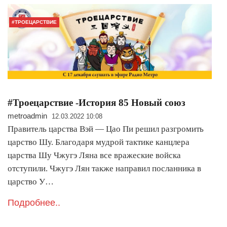
#ТРОЕЦАРСТВИЕ
#Троецарствие -История 85 Новый союз
metroadmin
12.03.2022 10:08
Правитель царства Вэй — Цао Пи решил разгромить
царство Шу. Благодаря мудрой тактике канцлера
царства Шу Чжугэ Ляна все вражеские войска
отступили. Чжугэ Лян также направил посланника в
царство У…
Подробнее..