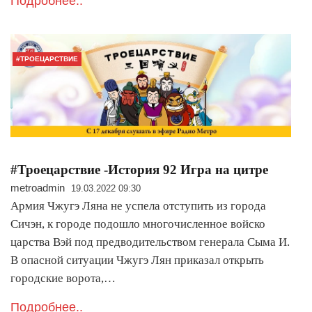
Подробнее..
#ТРОЕЦАРСТВИЕ
#Троецарствие -История 92 Игра на цитре
metroadmin
19.03.2022 09:30
Армия Чжугэ Ляна не успела отступить из города
Сичэн, к городе подошло многочисленное войско
царства Вэй под предводительством генерала Сыма И.
В опасной ситуации Чжугэ Лян приказал открыть
городские ворота,…
Подробнее..