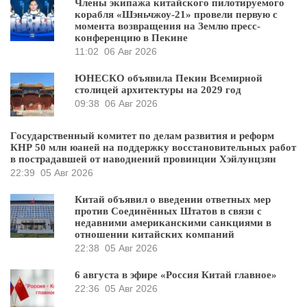
Члены экипажа китайского пилотируемого
корабля «Шэньчжоу-21» провели первую с
момента возвращения на Землю пресс-
конференцию в Пекине
11:02
06 Авг 2026
ЮНЕСКО объявила Пекин Всемирной
столицей архитектуры на 2029 год
09:38
06 Авг 2026
Государственный комитет по делам развития и реформ
КНР 50 млн юаней на поддержку восстановительных работ
в пострадавшей от наводнений провинции Хэйлунцзян
22:39
05 Авг 2026
Китай объявил о введении ответных мер
против Соединённых Штатов в связи с
недавними американскими санкциями в
отношении китайских компаний
22:38
05 Авг 2026
6 августа в эфире «Россия Китай главное»
22:36
05 Авг 2026