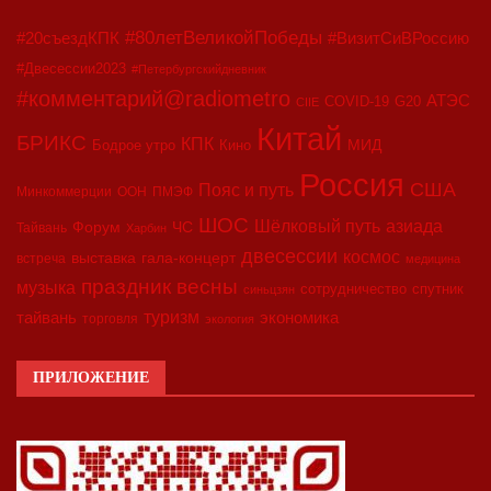
#80летВеликойПобеды
#20съездКПК
#ВизитСиВРоссию
#Двесессии2023
#Петербургскийдневник
#комментарий@radiometro
АТЭС
COVID-19
G20
CIIE
Китай
БРИКС
КПК
МИД
Бодрое утро
Кино
Россия
США
Пояс и путь
Минкоммерции
ООН
ПМЭФ
ШОС
азиада
Шёлковый путь
Форум
ЧС
Тайвань
Харбин
двесессии
космос
выставка
гала-концерт
встреча
медицина
праздник весны
музыка
сотрудничество
спутник
синьцзян
туризм
экономика
тайвань
торговля
экология
ПРИЛОЖЕНИЕ